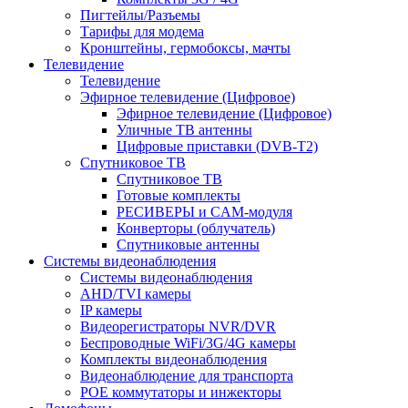
Пигтейлы/Разъемы
Тарифы для модема
Кронштейны, гермобоксы, мачты
Телевидение
Телевидение
Эфирное телевидение (Цифровое)
Эфирное телевидение (Цифровое)
Уличные ТВ антенны
Цифровые приставки (DVB-T2)
Спутниковое ТВ
Спутниковое ТВ
Готовые комплекты
РЕСИВЕРЫ и CAM-модуля
Конверторы (облучатель)
Спутниковые антенны
Системы видеонаблюдения
Системы видеонаблюдения
AHD/TVI камеры
IP камеры
Видеорегистраторы NVR/DVR
Беспроводные WiFi/3G/4G камеры
Комплекты видеонаблюдения
Видеонаблюдение для транспорта
POE коммутаторы и инжекторы