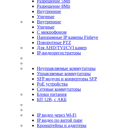
Разрешение 5Мп
Разрешение 8Мп
Внутренние
Уличные
Внутренние
Уличные
С микрофоном
Панорамные IP камеры Fisheye
Поворотные PTZ
Для AHD/TVI/CVI камер
IP-видеорегистраторы
Неуправляемые коммутаторы
Управляемые коммутаторы
SFP модули и конверторы SFP
PoE устройства
Сетевые коммутаторы
Блоки питания
БП 12В, с АКБ
IP видео через Wi-Fi
IP видео по витой паре
Кронштейны и адаптеры