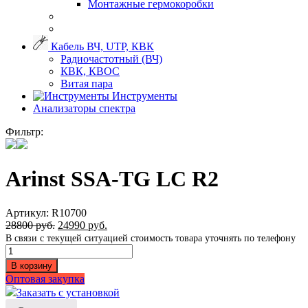
Монтажные гермокоробки
Кабель ВЧ, UTP, КВК
Радиочастотный (ВЧ)
КВК, КВОС
Витая пара
Инструменты
Анализаторы спектра
Фильтр:
Arinst SSA-TG LC R2
Артикул:
R10700
28800
руб.
24990
руб.
В связи с текущей ситуацией стоимость товара уточнять по телефону
Количество
Arinst
В корзину
SSA-
Оптовая закупка
TG
Заказать с установкой
LC