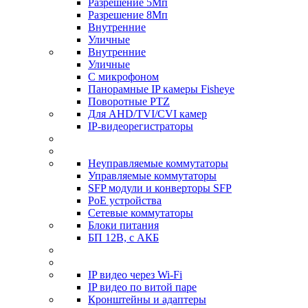
Разрешение 5Мп
Разрешение 8Мп
Внутренние
Уличные
Внутренние
Уличные
С микрофоном
Панорамные IP камеры Fisheye
Поворотные PTZ
Для AHD/TVI/CVI камер
IP-видеорегистраторы
Неуправляемые коммутаторы
Управляемые коммутаторы
SFP модули и конверторы SFP
PoE устройства
Сетевые коммутаторы
Блоки питания
БП 12В, с АКБ
IP видео через Wi-Fi
IP видео по витой паре
Кронштейны и адаптеры