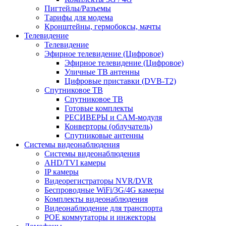
Пигтейлы/Разъемы
Тарифы для модема
Кронштейны, гермобоксы, мачты
Телевидение
Телевидение
Эфирное телевидение (Цифровое)
Эфирное телевидение (Цифровое)
Уличные ТВ антенны
Цифровые приставки (DVB-T2)
Спутниковое ТВ
Спутниковое ТВ
Готовые комплекты
РЕСИВЕРЫ и CAM-модуля
Конверторы (облучатель)
Спутниковые антенны
Системы видеонаблюдения
Системы видеонаблюдения
AHD/TVI камеры
IP камеры
Видеорегистраторы NVR/DVR
Беспроводные WiFi/3G/4G камеры
Комплекты видеонаблюдения
Видеонаблюдение для транспорта
POE коммутаторы и инжекторы