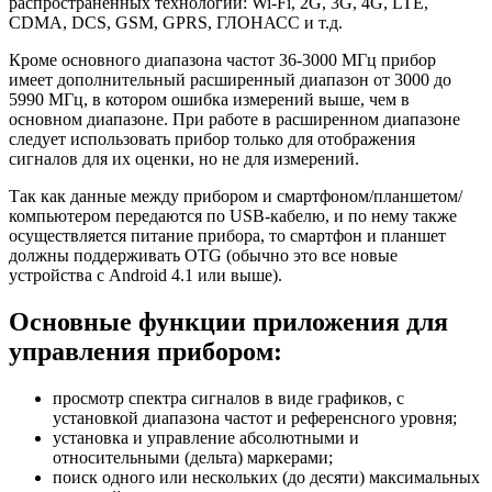
распространенных технологий: Wi-Fi, 2G, 3G, 4G, LTE,
CDMA, DCS, GSM, GPRS, ГЛОНАСС и т.д.
Кроме основного диапазона частот 36-3000 МГц прибор
имеет дополнительный расширенный диапазон от 3000 до
5990 МГц, в котором ошибка измерений выше, чем в
основном диапазоне. При работе в расширенном диапазоне
следует использовать прибор только для отображения
сигналов для их оценки, но не для измерений.
Так как данные между прибором и смартфоном/планшетом/
компьютером передаются по USB-кабелю, и по нему также
осуществляется питание прибора, то смартфон и планшет
должны поддерживать OTG (обычно это все новые
устройства с Android 4.1 или выше).
Основные функции приложения для
управления прибором:
просмотр спектра сигналов в виде графиков, с
установкой диапазона частот и референсного уровня;
установка и управление абсолютными и
относительными (дельта) маркерами;
поиск одного или нескольких (до десяти) максимальных