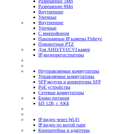
Разрешение 5Мп
Разрешение 8Мп
Внутренние
Уличные
Внутренние
Уличные
С микрофоном
Панорамные IP камеры Fisheye
Поворотные PTZ
Для AHD/TVI/CVI камер
IP-видеорегистраторы
Неуправляемые коммутаторы
Управляемые коммутаторы
SFP модули и конверторы SFP
PoE устройства
Сетевые коммутаторы
Блоки питания
БП 12В, с АКБ
IP видео через Wi-Fi
IP видео по витой паре
Кронштейны и адаптеры