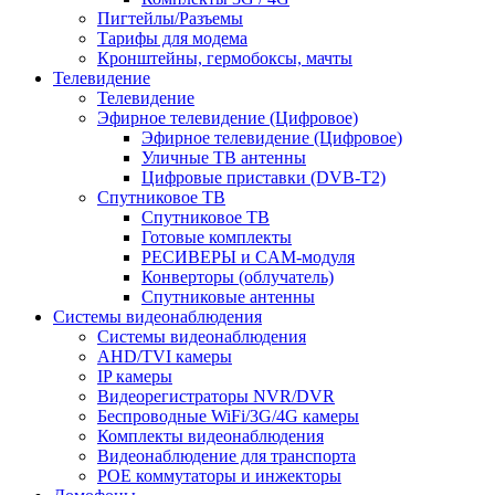
Пигтейлы/Разъемы
Тарифы для модема
Кронштейны, гермобоксы, мачты
Телевидение
Телевидение
Эфирное телевидение (Цифровое)
Эфирное телевидение (Цифровое)
Уличные ТВ антенны
Цифровые приставки (DVB-T2)
Спутниковое ТВ
Спутниковое ТВ
Готовые комплекты
РЕСИВЕРЫ и CAM-модуля
Конверторы (облучатель)
Спутниковые антенны
Системы видеонаблюдения
Системы видеонаблюдения
AHD/TVI камеры
IP камеры
Видеорегистраторы NVR/DVR
Беспроводные WiFi/3G/4G камеры
Комплекты видеонаблюдения
Видеонаблюдение для транспорта
POE коммутаторы и инжекторы