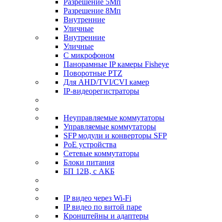
Разрешение 5Мп
Разрешение 8Мп
Внутренние
Уличные
Внутренние
Уличные
С микрофоном
Панорамные IP камеры Fisheye
Поворотные PTZ
Для AHD/TVI/CVI камер
IP-видеорегистраторы
Неуправляемые коммутаторы
Управляемые коммутаторы
SFP модули и конверторы SFP
PoE устройства
Сетевые коммутаторы
Блоки питания
БП 12В, с АКБ
IP видео через Wi-Fi
IP видео по витой паре
Кронштейны и адаптеры