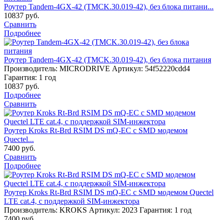
Роутер Tandem-4GХ-42 (TMCK.30.019-42), без блока питани...
10837
руб.
Сравнить
Подробнее
Роутер Tandem-4GХ-42 (TMCK.30.019-42), без блока питания
Производитель: MICRODRIVE
Артикул: 54f52220cdd4
Гарантия: 1 год
10837
руб.
Подробнее
Сравнить
Роутер Kroks Rt-Brd RSIM DS mQ-EC с SMD модемом
Quectel...
7400
руб.
Сравнить
Подробнее
Роутер Kroks Rt-Brd RSIM DS mQ-EC с SMD модемом Quectel
LTE cat.4, с поддержкой SIM-инжектора
Производитель: KROKS
Артикул: 2023
Гарантия: 1 год
7400
руб.