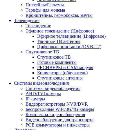
Пигтейлы/Разъемы
Тарифы для модема
Кронштейны, гермобоксы, мачты
Телевидение
Телевидение
Эфирное телевидение (Цифровое)
Эфирное телевидение (Цифровое)
Уличные ТВ антенны
Цифровые приставки (DVB-T2)
Спутниковое ТВ
Спутниковое ТВ
Готовые комплекты
РЕСИВЕРЫ и CAM-модуля
Конверторы (облучатель)
Спутниковые антенны
Системы видеонаблюдения
Системы видеонаблюдения
AHD/TVI камеры
IP камеры
Видеорегистраторы NVR/DVR
Беспроводные WiFi/3G/4G камеры
Комплекты видеонаблюдения
Видеонаблюдение для транспорта
POE коммутаторы и инжекторы