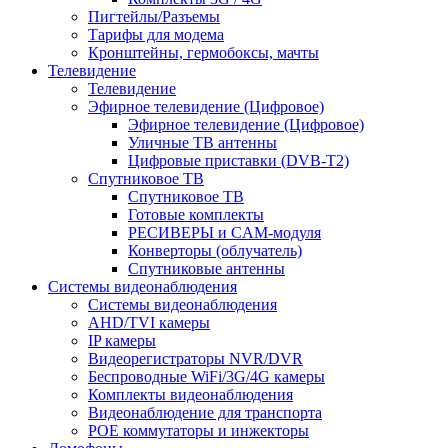
Пигтейлы/Разъемы
Тарифы для модема
Кронштейны, гермобоксы, мачты
Телевидение
Телевидение
Эфирное телевидение (Цифровое)
Эфирное телевидение (Цифровое)
Уличные ТВ антенны
Цифровые приставки (DVB-T2)
Спутниковое ТВ
Спутниковое ТВ
Готовые комплекты
РЕСИВЕРЫ и CAM-модуля
Конверторы (облучатель)
Спутниковые антенны
Системы видеонаблюдения
Системы видеонаблюдения
AHD/TVI камеры
IP камеры
Видеорегистраторы NVR/DVR
Беспроводные WiFi/3G/4G камеры
Комплекты видеонаблюдения
Видеонаблюдение для транспорта
POE коммутаторы и инжекторы