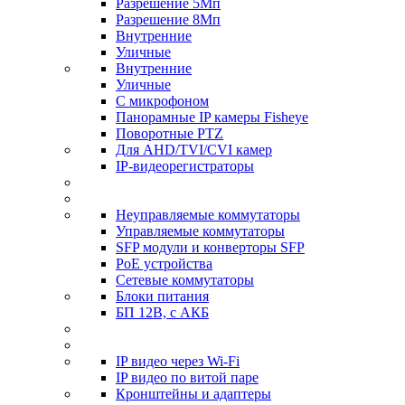
Разрешение 5Мп
Разрешение 8Мп
Внутренние
Уличные
Внутренние
Уличные
С микрофоном
Панорамные IP камеры Fisheye
Поворотные PTZ
Для AHD/TVI/CVI камер
IP-видеорегистраторы
Неуправляемые коммутаторы
Управляемые коммутаторы
SFP модули и конверторы SFP
PoE устройства
Сетевые коммутаторы
Блоки питания
БП 12В, с АКБ
IP видео через Wi-Fi
IP видео по витой паре
Кронштейны и адаптеры