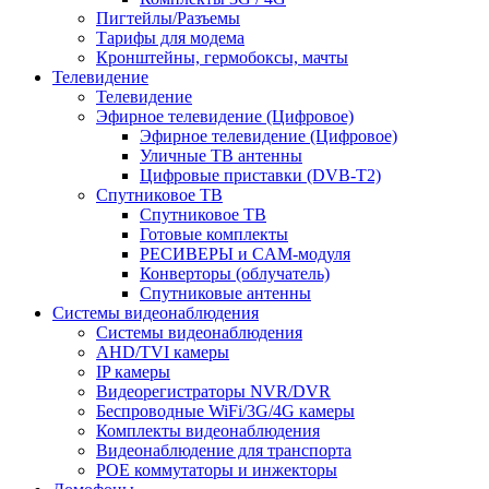
Пигтейлы/Разъемы
Тарифы для модема
Кронштейны, гермобоксы, мачты
Телевидение
Телевидение
Эфирное телевидение (Цифровое)
Эфирное телевидение (Цифровое)
Уличные ТВ антенны
Цифровые приставки (DVB-T2)
Спутниковое ТВ
Спутниковое ТВ
Готовые комплекты
РЕСИВЕРЫ и CAM-модуля
Конверторы (облучатель)
Спутниковые антенны
Системы видеонаблюдения
Системы видеонаблюдения
AHD/TVI камеры
IP камеры
Видеорегистраторы NVR/DVR
Беспроводные WiFi/3G/4G камеры
Комплекты видеонаблюдения
Видеонаблюдение для транспорта
POE коммутаторы и инжекторы