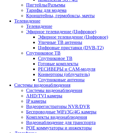
Пигтейлы/Разъемы
Тарифы для модема
Кронштейны, гермобоксы, мачты
Телевидение
Телевидение
Эфирное телевидение (Цифровое)
Эфирное телевидение (Цифровое)
Уличные ТВ антенны
Цифровые приставки (DVB-T2)
Спутниковое ТВ
Спутниковое ТВ
Готовые комплекты
РЕСИВЕРЫ и CAM-модуля
Конверторы (облучатель)
Спутниковые антенны
Системы видеонаблюдения
Системы видеонаблюдения
AHD/TVI камеры
IP камеры
Видеорегистраторы NVR/DVR
Беспроводные WiFi/3G/4G камеры
Комплекты видеонаблюдения
Видеонаблюдение для транспорта
POE коммутаторы и инжекторы