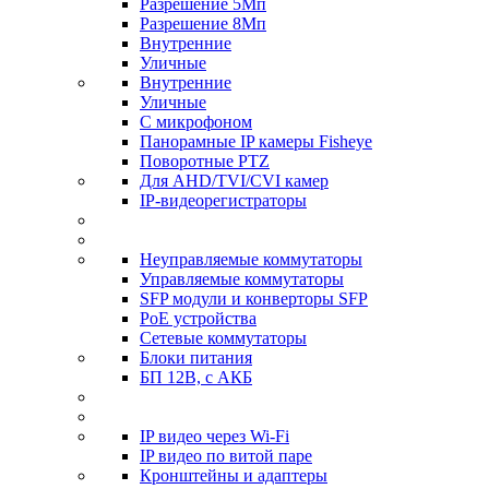
Разрешение 5Мп
Разрешение 8Мп
Внутренние
Уличные
Внутренние
Уличные
С микрофоном
Панорамные IP камеры Fisheye
Поворотные PTZ
Для AHD/TVI/CVI камер
IP-видеорегистраторы
Неуправляемые коммутаторы
Управляемые коммутаторы
SFP модули и конверторы SFP
PoE устройства
Сетевые коммутаторы
Блоки питания
БП 12В, с АКБ
IP видео через Wi-Fi
IP видео по витой паре
Кронштейны и адаптеры