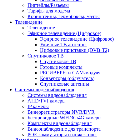
Пигтейлы/Разъемы
Тарифы для модема
Кронштейны, гермобоксы, мачты
Телевидение
Телевидение
Эфирное телевидение (Цифровое)
Эфирное телевидение (Цифровое)
Уличные ТВ антенны
Цифровые приставки (DVB-T2)
Спутниковое ТВ
Спутниковое ТВ
Готовые комплекты
РЕСИВЕРЫ и CAM-модуля
Конверторы (облучатель)
Спутниковые антенны
Системы видеонаблюдения
Системы видеонаблюдения
AHD/TVI камеры
IP камеры
Видеорегистраторы NVR/DVR
Беспроводные WiFi/3G/4G камеры
Комплекты видеонаблюдения
Видеонаблюдение для транспорта
POE коммутаторы и инжекторы