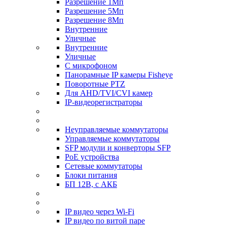
Разрешение 1Мп
Разрешение 5Мп
Разрешение 8Мп
Внутренние
Уличные
Внутренние
Уличные
С микрофоном
Панорамные IP камеры Fisheye
Поворотные PTZ
Для AHD/TVI/CVI камер
IP-видеорегистраторы
Неуправляемые коммутаторы
Управляемые коммутаторы
SFP модули и конверторы SFP
PoE устройства
Сетевые коммутаторы
Блоки питания
БП 12В, с АКБ
IP видео через Wi-Fi
IP видео по витой паре