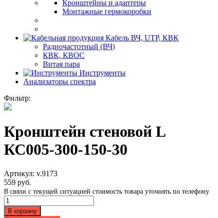
Кронштейны и адаптеры
Монтажные гермокоробки
Кабель ВЧ, UTP, КВК
Радиочастотный (ВЧ)
КВК, КВОС
Витая пара
Инструменты
Анализаторы спектра
Фильтр:
Кронштейн стеновой L
КС005-300-150-30
Артикул:
v.9173
559
руб.
В связи с текущей ситуацией стоимость товара уточнять по телефону
Количество
Кронштейн
В корзину
стеновой