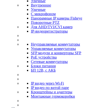
Уличные
Внутренние
Уличные
С микрофоном
Панорамные IP камеры Fisheye
Поворотные PTZ
Для AHD/TVI/CVI камер
IP-видеорегистраторы
Неуправляемые коммутаторы
Управляемые коммутаторы
SFP модули и конверторы SFP
PoE устройства
Сетевые коммутаторы
Блоки питания
БП 12В, с АКБ
IP видео через Wi-Fi
IP видео по витой паре
Кронштейны и адаптеры
Монтажные гермокоробки