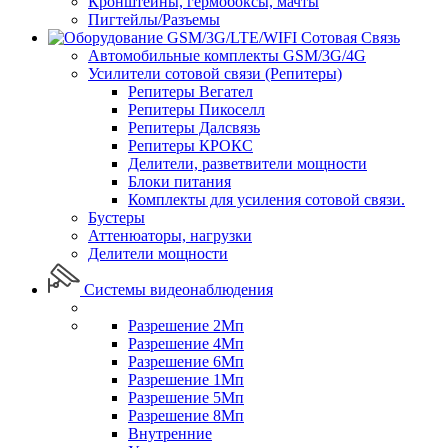
Кронштейны, гермобоксы, мачты
Пигтейлы/Разъемы
Сотовая Связь
Автомобильные комплекты GSM/3G/4G
Усилители сотовой связи (Репитеры)
Репитеры Вегател
Репитеры Пикоселл
Репитеры Далсвязь
Репитеры КРОКС
Делители, разветвители мощности
Блоки питания
Комплекты для усиления сотовой связи.
Бустеры
Аттенюаторы, нагрузки
Делители мощности
Системы видеонаблюдения
Разрешение 2Мп
Разрешение 4Мп
Разрешение 6Мп
Разрешение 1Мп
Разрешение 5Мп
Разрешение 8Мп
Внутренние