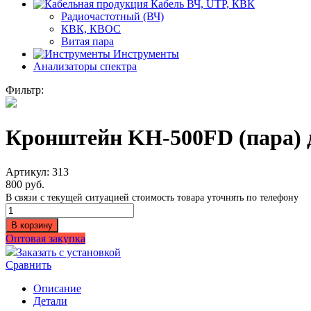
Кабель ВЧ, UTP, КВК
Радиочастотный (ВЧ)
КВК, КВОС
Витая пара
Инструменты
Анализаторы спектра
Фильтр:
Кронштейн KH-500FD (пара) 
Артикул:
313
800
руб.
В связи с текущей ситуацией стоимость товара уточнять по телефону
Количество
Кронштейн
В корзину
KH-
Оптовая закупка
500FD
Заказать с установкой
(пара)
Сравнить
для
крепления
Описание
мачты
Детали