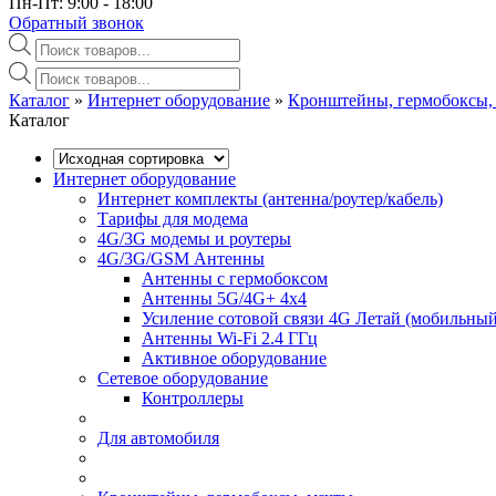
Пн-Пт: 9:00 - 18:00
Обратный звонок
Поиск
товаров
Поиск
товаров
Каталог
»‎
Интернет оборудование
»‎
Кронштейны, гермобоксы,
Каталог
Интернет оборудование
Интернет комплекты (антенна/роутер/кабель)
Тарифы для модема
4G/3G модемы и роутеры
4G/3G/GSM Антенны
Антенны с гермобоксом
Антенны 5G/4G+ 4x4
Усиление сотовой связи 4G Летай (мобильный
Антенны Wi-Fi 2.4 ГГц
Активное оборудование
Сетевое оборудование
Контроллеры
Для автомобиля