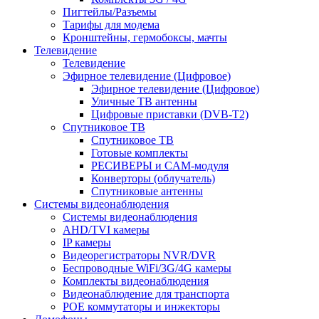
Пигтейлы/Разъемы
Тарифы для модема
Кронштейны, гермобоксы, мачты
Телевидение
Телевидение
Эфирное телевидение (Цифровое)
Эфирное телевидение (Цифровое)
Уличные ТВ антенны
Цифровые приставки (DVB-T2)
Спутниковое ТВ
Спутниковое ТВ
Готовые комплекты
РЕСИВЕРЫ и CAM-модуля
Конверторы (облучатель)
Спутниковые антенны
Системы видеонаблюдения
Системы видеонаблюдения
AHD/TVI камеры
IP камеры
Видеорегистраторы NVR/DVR
Беспроводные WiFi/3G/4G камеры
Комплекты видеонаблюдения
Видеонаблюдение для транспорта
POE коммутаторы и инжекторы