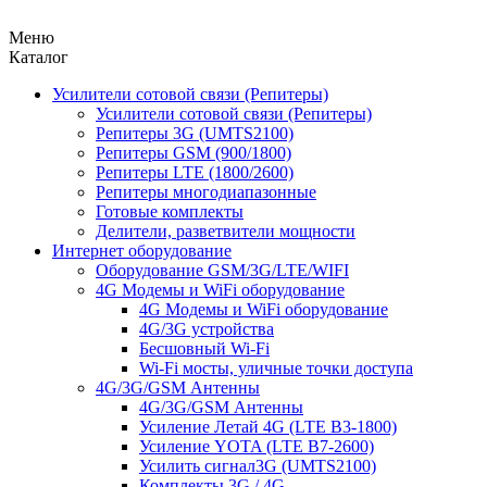
Меню
Каталог
Усилители сотовой связи (Репитеры)
Усилители сотовой связи (Репитеры)
Репитеры 3G (UMTS2100)
Репитеры GSM (900/1800)
Репитеры LTE (1800/2600)
Репитеры многодиапазонные
Готовые комплекты
Делители, разветвители мощности
Интернет оборудование
Оборудование GSM/3G/LTE/WIFI
4G Модемы и WiFi оборудование
4G Модемы и WiFi оборудование
4G/3G устройства
Бесшовный Wi-Fi
Wi-Fi мосты, уличные точки доступа
4G/3G/GSM Антенны
4G/3G/GSM Антенны
Усиление Летай 4G (LTE B3-1800)
Усиление YOTA (LTE B7-2600)
Усилить сигнал3G (UMTS2100)
Комплекты 3G / 4G