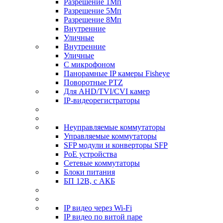
Разрешение 1Мп
Разрешение 5Мп
Разрешение 8Мп
Внутренние
Уличные
Внутренние
Уличные
С микрофоном
Панорамные IP камеры Fisheye
Поворотные PTZ
Для AHD/TVI/CVI камер
IP-видеорегистраторы
Неуправляемые коммутаторы
Управляемые коммутаторы
SFP модули и конверторы SFP
PoE устройства
Сетевые коммутаторы
Блоки питания
БП 12В, с АКБ
IP видео через Wi-Fi
IP видео по витой паре