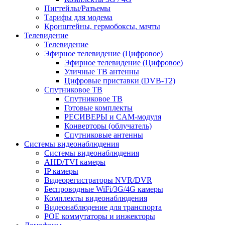
Пигтейлы/Разъемы
Тарифы для модема
Кронштейны, гермобоксы, мачты
Телевидение
Телевидение
Эфирное телевидение (Цифровое)
Эфирное телевидение (Цифровое)
Уличные ТВ антенны
Цифровые приставки (DVB-T2)
Спутниковое ТВ
Спутниковое ТВ
Готовые комплекты
РЕСИВЕРЫ и CAM-модуля
Конверторы (облучатель)
Спутниковые антенны
Системы видеонаблюдения
Системы видеонаблюдения
AHD/TVI камеры
IP камеры
Видеорегистраторы NVR/DVR
Беспроводные WiFi/3G/4G камеры
Комплекты видеонаблюдения
Видеонаблюдение для транспорта
POE коммутаторы и инжекторы