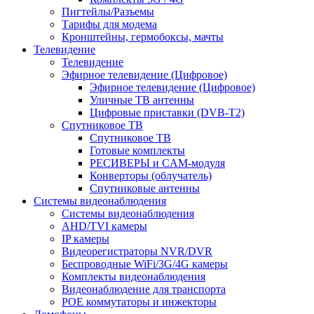
Пигтейлы/Разъемы
Тарифы для модема
Кронштейны, гермобоксы, мачты
Телевидение
Телевидение
Эфирное телевидение (Цифровое)
Эфирное телевидение (Цифровое)
Уличные ТВ антенны
Цифровые приставки (DVB-T2)
Спутниковое ТВ
Спутниковое ТВ
Готовые комплекты
РЕСИВЕРЫ и CAM-модуля
Конверторы (облучатель)
Спутниковые антенны
Системы видеонаблюдения
Системы видеонаблюдения
AHD/TVI камеры
IP камеры
Видеорегистраторы NVR/DVR
Беспроводные WiFi/3G/4G камеры
Комплекты видеонаблюдения
Видеонаблюдение для транспорта
POE коммутаторы и инжекторы