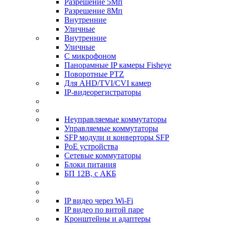
Разрешение 5Мп
Разрешение 8Мп
Внутренние
Уличные
Внутренние
Уличные
С микрофоном
Панорамные IP камеры Fisheye
Поворотные PTZ
Для AHD/TVI/CVI камер
IP-видеорегистраторы
Неуправляемые коммутаторы
Управляемые коммутаторы
SFP модули и конверторы SFP
PoE устройства
Сетевые коммутаторы
Блоки питания
БП 12В, с АКБ
IP видео через Wi-Fi
IP видео по витой паре
Кронштейны и адаптеры