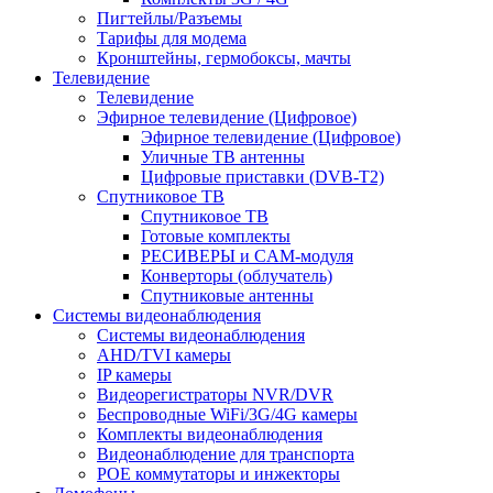
Пигтейлы/Разъемы
Тарифы для модема
Кронштейны, гермобоксы, мачты
Телевидение
Телевидение
Эфирное телевидение (Цифровое)
Эфирное телевидение (Цифровое)
Уличные ТВ антенны
Цифровые приставки (DVB-T2)
Спутниковое ТВ
Спутниковое ТВ
Готовые комплекты
РЕСИВЕРЫ и CAM-модуля
Конверторы (облучатель)
Спутниковые антенны
Системы видеонаблюдения
Системы видеонаблюдения
AHD/TVI камеры
IP камеры
Видеорегистраторы NVR/DVR
Беспроводные WiFi/3G/4G камеры
Комплекты видеонаблюдения
Видеонаблюдение для транспорта
POE коммутаторы и инжекторы