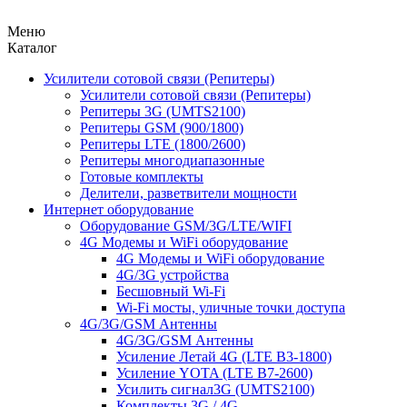
Меню
Каталог
Усилители сотовой связи (Репитеры)
Усилители сотовой связи (Репитеры)
Репитеры 3G (UMTS2100)
Репитеры GSM (900/1800)
Репитеры LTE (1800/2600)
Репитеры многодиапазонные
Готовые комплекты
Делители, разветвители мощности
Интернет оборудование
Оборудование GSM/3G/LTE/WIFI
4G Модемы и WiFi оборудование
4G Модемы и WiFi оборудование
4G/3G устройства
Бесшовный Wi-Fi
Wi-Fi мосты, уличные точки доступа
4G/3G/GSM Антенны
4G/3G/GSM Антенны
Усиление Летай 4G (LTE B3-1800)
Усиление YOTA (LTE B7-2600)
Усилить сигнал3G (UMTS2100)
Комплекты 3G / 4G