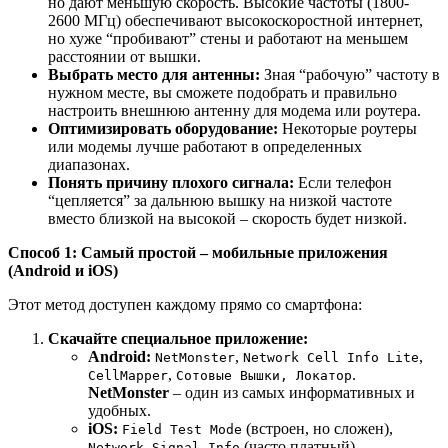
но дают меньшую скорость. Высокие частоты (1800-
2600 МГц) обеспечивают высокоскоростной интернет,
но хуже “пробивают” стены и работают на меньшем
расстоянии от вышки.
Выбрать место для антенны:
Зная “рабочую” частоту в
нужном месте, вы сможете подобрать и правильно
настроить внешнюю антенну для модема или роутера.
Оптимизировать оборудование:
Некоторые роутеры
или модемы лучше работают в определенных
диапазонах.
Понять причину плохого сигнала:
Если телефон
“цепляется” за дальнюю вышку на низкой частоте
вместо близкой на высокой – скорость будет низкой.
Способ 1: Самый простой – мобильные приложения
(Android и iOS)
Этот метод доступен каждому прямо со смартфона:
Скачайте специальное приложение:
Android:
,
,
NetMonster
Network Cell Info Lite
,
.
CellMapper
Сотовые Вышки, Локатор
NetMonster
– один из самых информативных и
удобных.
iOS:
(встроен, но сложен),
Field Test Mode
(часто платный),
Network Signal Info