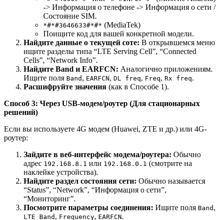
-> Информация о телефоне -> Информация о сети /
Состояние SIM.
(MediaTek)
*#*#3646633#*#*
Поищите код для вашей конкретной модели.
Найдите данные о текущей соте:
В открывшемся меню
ищите разделы типа “LTE Serving Cell”, “Connected
Cells”, “Network Info”.
Найдите Band и EARFCN:
Аналогично приложениям.
Ищите поля
,
,
,
,
.
Band
EARFCN
DL freq
Freq
Rx freq
Расшифруйте значения
(как в Способе 1).
Способ 3: Через USB-модем/роутер (Для стационарных
решений)
Если вы используете 4G модем (Huawei, ZTE и др.) или 4G-
роутер:
Зайдите в веб-интерфейс модема/роутера:
Обычно
адрес
или
(смотрите на
192.168.8.1
192.168.0.1
наклейке устройства).
Найдите раздел состояния сети:
Обычно называется
“Status”, “Network”, “Информация о сети”,
“Мониторинг”.
Посмотрите параметры соединения:
Ищите поля
,
Band
,
,
.
LTE Band
Frequency
EARFCN