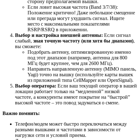
сторону предполагаемой вышки.
Если ловит высокая частота (Band 3/7/38):
Положение критично! Даже небольшое смещение
или преграда могут ухудшить сигнал. Ищите
место с максимальными показателями
RSRP/RSRQ в приложении.
Выбор и настройка внешней антенны:
Если сигнал
слабый,
зная точную частоту (или хотя бы диапазон)
,
вы сможете:
Подобрать антенну, оптимизированную именно
под этот диапазон (например, антенна для 800
МГц будет крупнее, чем для 2600 МГц).
Направить направленную антенну (MIMO панель,
Yagi) точно на вышку (используйте карты вышек
из приложений типа CellMapper или OpenSignal).
Выбор оператора:
Если ваш текущий оператор в вашей
локации работает только на “медленной” низкой
частоте, а конкуренты имеют покрытие на “быстрой”
высокой частоте – это повод задуматься о смене.
Важно помнить:
Телефон/модем может быстро переключаться между
разными вышками и частотами в зависимости от
нагрузки сети и условий приема.