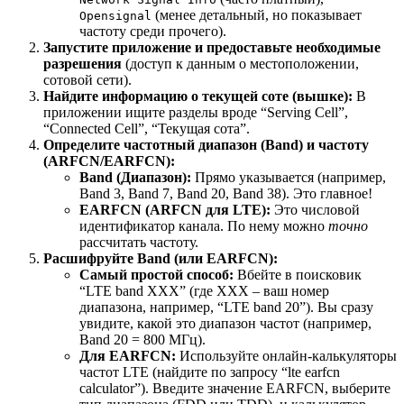
(менее детальный, но показывает
Opensignal
частоту среди прочего).
Запустите приложение и предоставьте необходимые
разрешения
(доступ к данным о местоположении,
сотовой сети).
Найдите информацию о текущей соте (вышке):
В
приложении ищите разделы вроде “Serving Cell”,
“Connected Cell”, “Текущая сота”.
Определите частотный диапазон (Band) и частоту
(ARFCN/EARFCN):
Band (Диапазон):
Прямо указывается (например,
Band 3, Band 7, Band 20, Band 38). Это главное!
EARFCN (ARFCN для LTE):
Это числовой
идентификатор канала. По нему можно
точно
рассчитать частоту.
Расшифруйте Band (или EARFCN):
Самый простой способ:
Вбейте в поисковик
“LTE band XXX” (где XXX – ваш номер
диапазона, например, “LTE band 20”). Вы сразу
увидите, какой это диапазон частот (например,
Band 20 = 800 МГц).
Для EARFCN:
Используйте онлайн-калькуляторы
частот LTE (найдите по запросу “lte earfcn
calculator”). Введите значение EARFCN, выберите