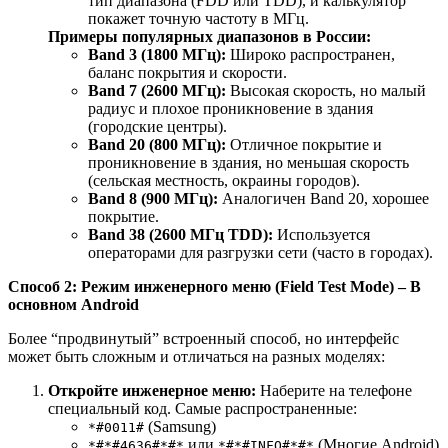
тип диапазона (FDD или TDD), и калькулятор
покажет точную частоту в МГц.
Примеры популярных диапазонов в России:
Band 3 (1800 МГц):
Широко распространен,
баланс покрытия и скорости.
Band 7 (2600 МГц):
Высокая скорость, но малый
радиус и плохое проникновение в здания
(городские центры).
Band 20 (800 МГц):
Отличное покрытие и
проникновение в здания, но меньшая скорость
(сельская местность, окраины городов).
Band 8 (900 МГц):
Аналогичен Band 20, хорошее
покрытие.
Band 38 (2600 МГц TDD):
Используется
операторами для разгрузки сети (часто в городах).
Способ 2: Режим инженерного меню (Field Test Mode) – В
основном Android
Более “продвинутый” встроенный способ, но интерфейс
может быть сложным и отличаться на разных моделях:
Откройте инженерное меню:
Наберите на телефоне
специальный код. Самые распространенные:
(Samsung)
*#0011#
или
(Многие Android)
*#*#4636#*#*
*#*#INFO#*#*