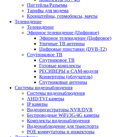
Пигтейлы/Разъемы
Тарифы для модема
Кронштейны, гермобоксы, мачты
Телевидение
Телевидение
Эфирное телевидение (Цифровое)
Эфирное телевидение (Цифровое)
Уличные ТВ антенны
Цифровые приставки (DVB-T2)
Спутниковое ТВ
Спутниковое ТВ
Готовые комплекты
РЕСИВЕРЫ и CAM-модуля
Конверторы (облучатель)
Спутниковые антенны
Системы видеонаблюдения
Системы видеонаблюдения
AHD/TVI камеры
IP камеры
Видеорегистраторы NVR/DVR
Беспроводные WiFi/3G/4G камеры
Комплекты видеонаблюдения
Видеонаблюдение для транспорта
POE коммутаторы и инжекторы