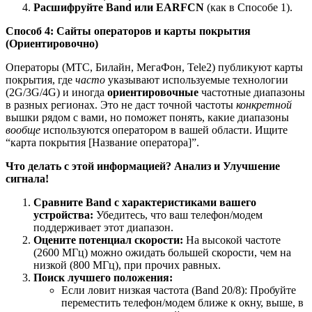
Расшифруйте Band или EARFCN
(как в Способе 1).
Способ 4: Сайты операторов и карты покрытия
(Ориентировочно)
Операторы (МТС, Билайн, МегаФон, Tele2) публикуют карты
покрытия, где
часто
указывают используемые технологии
(2G/3G/4G) и иногда
ориентировочные
частотные диапазоны
в разных регионах. Это не даст точной частоты
конкретной
вышки рядом с вами, но поможет понять, какие диапазоны
вообще
используются оператором в вашей области. Ищите
“карта покрытия [Название оператора]”.
Что делать с этой информацией? Анализ и Улучшение
сигнала!
Сравните Band с характеристиками вашего
устройства:
Убедитесь, что ваш телефон/модем
поддерживает этот диапазон.
Оцените потенциал скорости:
На высокой частоте
(2600 МГц) можно ожидать большей скорости, чем на
низкой (800 МГц), при прочих равных.
Поиск лучшего положения:
Если ловит низкая частота (Band 20/8): Пробуйте
переместить телефон/модем ближе к окну, выше, в